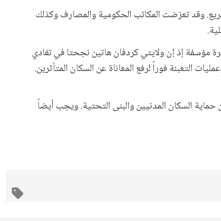
قوات الدعم السريع. وقد تعرّضت المكاتب الحكومية والمصارف وكذلك
ية.
يرة مؤسفة إذ إن ولايتي كردفان هاتين نجحتا في تفادي
ات التعبئة فوراً لرفع المعاناة عن السكان المتأثرين.
 حماية السكان المدنيين والبنى التحتية. ويجب أيضاً