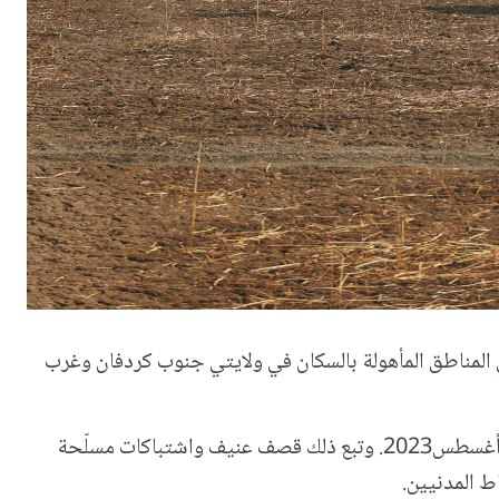
في المناطق المأهولة بالسكان في ولايتي جنوب كردفان وغرب
تشير التقارير إلى أنّ أجزاء من كادوقلي تعرّضت للقصف من قبل الحركة الشعبية لتحرير السودان (شمال)- جناح الحلو في 16 أغسطس2023. وتبع ذلك قصف عنيف واشتباكات مسلّحة
ط المدنيين.