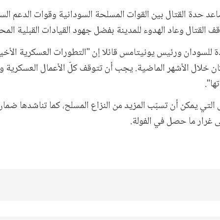
 اضطراب منذ 16 أغسطس بسبب تصاعد حدة القتال بين القوات المسلحة السودانية و
 القتال وعاد الهدوء للمدينة بفضل جهود القيادات القبلية المحل
حدة للسودان ورئيس يونيتامس قائلا إن "التطورات العسكرية الأخ
 خلال الأشهر الماضية. يجب أن تتوقف كلّ الأعمال العسكرية وعملي
ها".
التي يمكن أن تسبّب المزيد من النزاع المسلح، كما تناشدها ضمان
ى غرار ما حصل في الفولة.