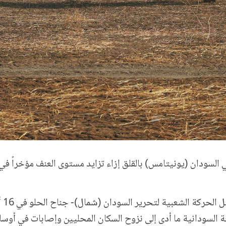
 في السودان (يونيتامس) بالقلق إزاء تزايد مستوى العنف مؤخراً 
 السودانية ما أدى إلى نزوح السكان المحليين وإصابات في أوسا