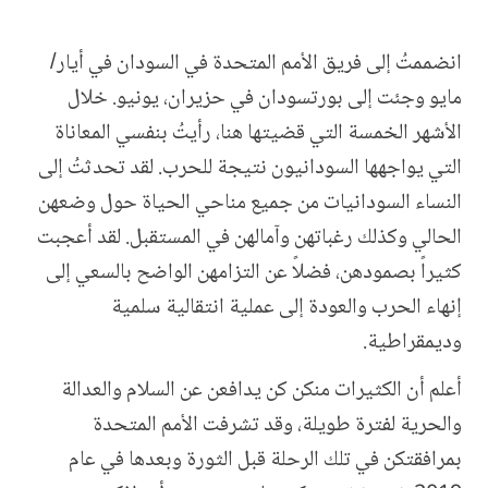
انضممتُ إلى فريق الأمم المتحدة في السودان في أيار/
مايو وجئت إلى بورتسودان في حزيران، يونيو. خلال
الأشهر الخمسة التي قضيتها هنا، رأيتُ بنفسي المعاناة
التي يواجهها السودانيون نتيجة للحرب.
لقد تحدثتُ إلى
النساء السودانيات من جميع مناحي الحياة حول وضعهن
الحالي وكذلك رغباتهن وآمالهن في المستقبل. لقد أعجبت
كثيراً بصمودهن، فضلاً عن التزامهن الواضح بالسعي إلى
إنهاء الحرب والعودة إلى عملية انتقالية سلمية
وديمقراطية.
أعلم أن الكثيرات منكن كن يدافعن عن السلام والعدالة
والحرية لفترة طويلة، وقد تشرفت الأمم المتحدة
بمرافقتكن في تلك الرحلة قبل الثورة وبعدها في عام