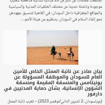
اجتمعت ممثلات عن أكثر من 20 مبادرة نسائية مناهضة للحرب
موجودة وناشئة حديثا من مختلف الخلفيات المدنية والسياسية
والمواقع الجغرافية داخل السودان، في القاهرة لتنسيق جهودهن
نحو إنفاذ السلام في السودان. بتنظيم من هيئة الأمم…
بيان صادر عن نائبة الممثل الخاص للأمين
العام للسودان والموظفة المسؤولة عن
يونيتامس والمنسقة المقيمة ومنسقة
الشؤون الإنسانية، بشأن حماية المدنيين في
دارفور
(بورتسودان، 2 تشرين الثاني/نوفمبر 2023) – تعرب نائبة الممثل