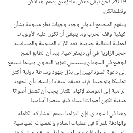
2019. نحن نبقى معكن، ملتزمين بدعم أهدافكن
وتطلعاتكن.
يتفهم المجتمع الدولي وجود وجهات نظر متنوعة بشأن
كيفية وقف الحرب وما ينبغي أن تكون عليه الأولويات
لعملية انتقالية جديدة. تعد الآراء المتنوعة والمتنافسة
حجر الزاوية في أي ديمقراطية. بيد أن الطابع الملح
للوضع في السودان يستدعي تعزيز التعاون. وبينما نستمع
إلى دعوة السودانيين إلى بذل جهود وساطة دولية أكثر
تماسكا وتوحيدا، فإننا نعتقد اعتقادا راسخا بأن الجهود
الرامية إلى التوسط لإنهاء القتال يجب أن تشمل أصواتا
مدنية تكون أصوات النساء فيها عنصرا أساسيا.
وهنا في السودان، فإن التزامنا بدعم المشاركة الكاملة
والهادفة للمرأة في عمليات السلام والعمليات السياسية