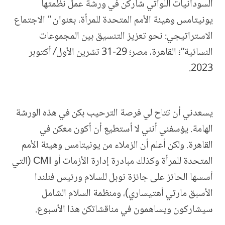
السودانيات اللواتي شاركن في ورشة عمل نظمتها
يونيتامس وهيئة الأمم المتحدة للمرأة، بعنوان " الاجتماع
الاستراتيجي: نحو تعزيز التنسيق بين المجموعات
النسائية"؛ القاهرة، مصر؛ 29-31 تشرين الأول/ أكتوبر
2023.
يسعدني أن تتاح لي فرصة الترحيب بكن في هذه الورشة
الهامة. يؤسفني أنني لا أستطيع أن أكون معكن في
القاهرة. ولكن أعلم أن الزملاء من يونيتامس وهيئة الأمم
المتحدة للمرأة وكذلك مبادرة إدارة الأزمات أو
CMI
(التي
أسسها الحائز على جائزة نوبل للسلام ورئيس فنلندا
الأسبق مارتي أهتيساري)،
ومنظمة السلام الشامل
سيشاركون ويساهمون في مناقشاتكن هذا الأسبوع.